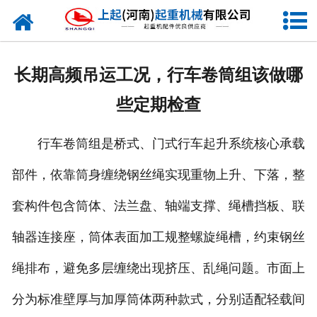
网站首页
走进我们
长期高频吊运工况，行车卷筒组该做哪
新闻资讯
些定期检查
产品中心
行车卷筒组是桥式、门式行车起升系统核心承载
企业风采
部件，依靠筒身缠绕钢丝绳实现重物上升、下落，整
资质证书
套构件包含筒体、法兰盘、轴端支撑、绳槽挡板、联
合作客户
轴器连接座，筒体表面加工规整螺旋绳槽，约束钢丝
绳排布，避免多层缠绕出现挤压、乱绳问题。市面上
联系我们
分为标准壁厚与加厚筒体两种款式，分别适配轻载间