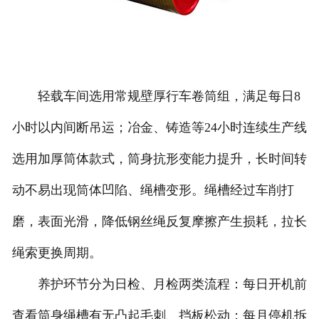
轻载车间选用常规壁厚行车卷筒组，满足每日8
小时以内间断吊运；冶金、铸造等24小时连续生产线
选用加厚筒体款式，筒身抗形变能力提升，长时间转
动不易出现筒体凹陷、绳槽变形。绳槽经过车削打
磨，表面光滑，降低钢丝绳反复摩擦产生损耗，拉长
绳索更换周期。
养护环节分为日检、月检两类流程：每日开机前
查看筒身绳槽有无凸起毛刺、挡板松动；每月停机拆