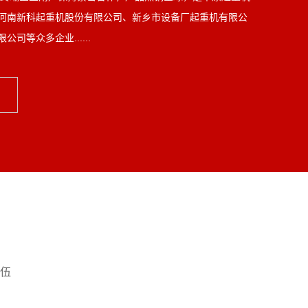
河南新科起重机股份有限公司、新乡市设备厂起重机有限公
司等众多企业......
伍