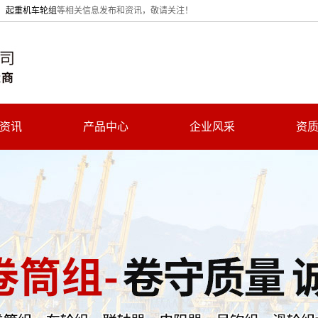
、
起重机车轮组
等相关信息发布和资讯，敬请关注！
资讯
产品中心
企业风采
资