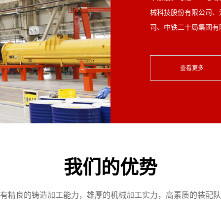
械科技股份有限公司、
司、中铁二十局集团有限公
查看更多
我们的优势
有精良的铸造加工能力，雄厚的机械加工实力，高素质的装配队