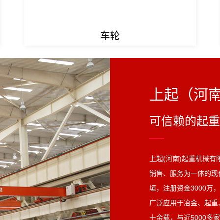
车轮
上起（河
可信赖的起重
上起(河南)起重机械
销售、服务为一体的现代
垣，注册资金3000
广泛应用于冶金、起重
十余载，与近5000