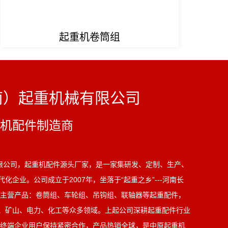
起重机卷筒组
南）起重机械有限公司
机配件制造商
有限公司，起重机配件源头厂家，是一家集研发、定制、生产、
化企业。公司成立于2007年，坐落于“起重之乡”---河南长
万，主营产品：卷筒组、车轮组、吊钩组、联轴器等起重配件，
、矿山、电力、化工等众多领域。上起公司深耕起重配件行业
多家终端企业用户保持紧密合作，产品热销全球，是中原起重机