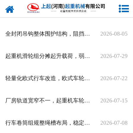
网站首页
走进我们
全封闭吊钩整体围护结构，阻挡杂物侵入内部构件
2026-08-05
新闻资讯
产品中心
起重机滑轮组分摊起升载荷，弱化单绳受力压力
2026-07-29
企业风采
轻量化欧式行车改造，欧式车轮组适配要点有哪些
2026-07-22
资质证书
合作客户
厂房轨道宽窄不一，起重机车轮组该怎么匹配安装
2026-07-15
联系我们
行车卷筒组规整绳槽布局，稳定钢丝绳卷绕轨迹
2026-07-08