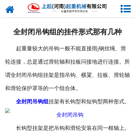
网站首页
走进我们
全封闭吊钩组的挂件形式那有几种
新闻资讯
起重量较大的吊钩一般不能直接雨j钢丝绳、滑
产品中心
轮连接，总是通过滑轮轴和拉板问接地进行连接。所
企业风采
谓全封闭吊钩组挂架是指吊钩、横粱、拉板、滑轮轴
资质证书
和滑轮保护罩等的一个组合体。
合作客户
全封闭吊钩组
挂架有长钩型和短钩型两种形式。
联系我们
长钩型挂架是把吊钩和滑轮安装在同一根轴上。