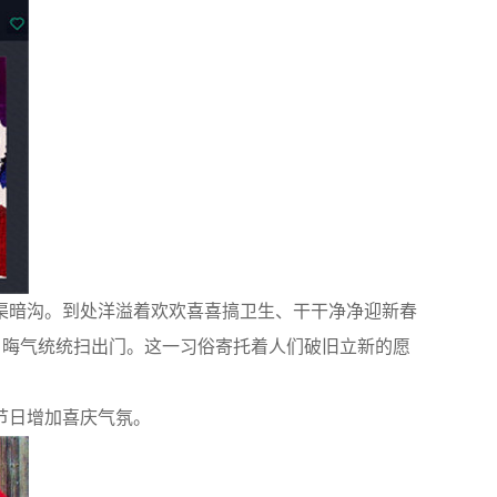
暗沟。到处洋溢着欢欢喜喜搞卫生、干干净净迎新春
运、晦气统统扫出门。这一习俗寄托着人们破旧立新的愿
节日增加喜庆气氛。