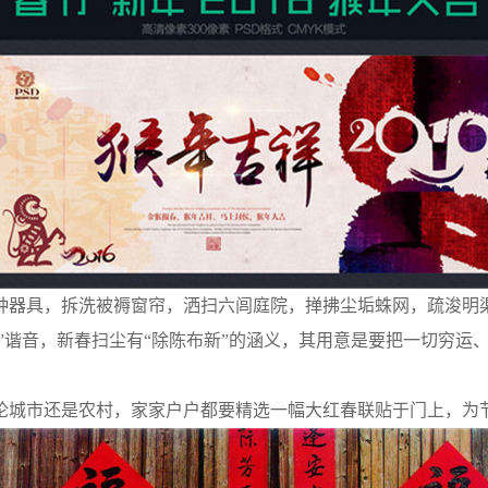
器具，拆洗被褥窗帘，洒扫六闾庭院，掸拂尘垢蛛网，疏浚明渠
陈”谐音，新春扫尘有“除陈布新”的涵义，其用意是要把一切穷
城市还是农村，家家户户都要精选一幅大红春联贴于门上，为