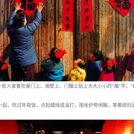
些人家要在屋门上、墙壁上、门楣上贴上大大小小的“福”字。“
起，吃过年夜饭，点起蜡烛或油灯，围坐炉旁闲聊，等着辞旧迎