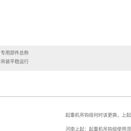
与专用部件总称
障吊装平稳运行
起重机吊钩组何时该更换，上起
河南上起：起重机吊钩组使用须