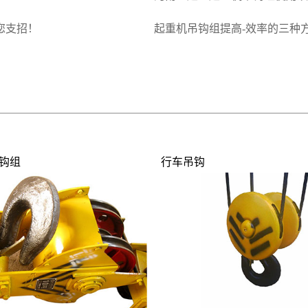
您支招！
起重机吊钩组提高-效率的三种
钩组
行车吊钩