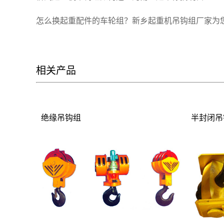
怎么换起重配件的车轮组？新乡起重机吊钩组厂家为
相关产品
绝缘吊钩组
半封闭吊