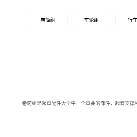
卷筒组
车轮组
行
卷筒组是起重配件大全中一个重要的部件，起着支撑