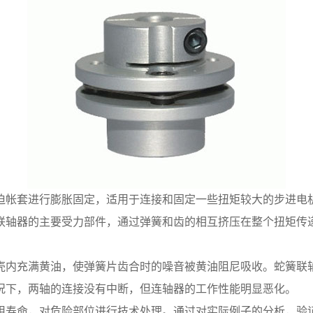
迫帐套进行膨胀固定，适用于连接和固定一些扭矩较大的步进电
联轴器的主要受力部件，通过弹簧和齿的相互挤压在整个扭矩传
壳内充满黄油，使弹簧片齿合时的噪音被黄油阻尼吸收。蛇簧联
况下，两轴的连接没有中断，但连轴器的工作性能明显恶化。
用寿命，对危险部位进行技术处理。通过对实际例子的分析，验