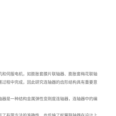
机和伺服电机，如膨胀套膜片联轴器、膨胀套梅花联轴
递过程中完成，因此研究连轴器的齿形结构具有重要意
轴器是一种结构金属弹性变刚度连轴器，连轴器中的编
证了有限方法的准确性，也反映了蛇簧联轴器在设计上