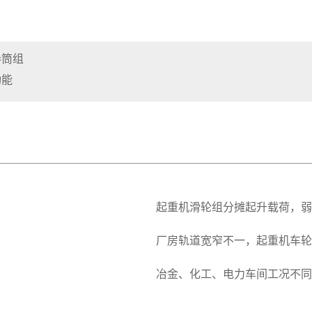
卷筒组
功能
起重机滑轮组分摊起升载荷，弱
厂房轨道宽窄不一，起重机车轮
冶金、化工、电力车间工况不同