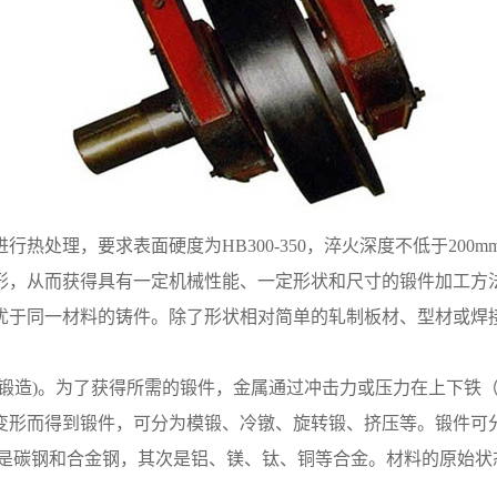
处理，要求表面硬度为HB300-350，淬火深度不低于200m
形，从而获得具有一定机械性能、一定形状和尺寸的锻件加工方
优于同一材料的铸件。除了形状相对简单的轧制板材、型材或焊
由锻造)。为了获得所需的锻件，金属通过冲击力或压力在上下铁
变形而得到锻件，可分为模锻、冷镦、旋转锻、挤压等。锻件可分
主要是碳钢和合金钢，其次是铝、镁、钛、铜等合金。材料的原始