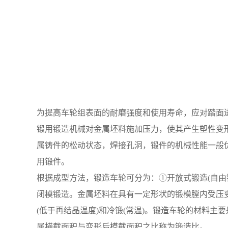
为提高车轮组表面的耐磨强度和使用寿命，应对踏面进行热
锻用锻造机械对金属坯料施加压力，使其产生塑性变
属铸件的松动状态，焊接孔洞，锻件的机械性能一般
用锻件。
根据成型方法，锻造车轮可分为：①开放式锻造(自
闭模锻造。金属坯料在具有一定形状的锻模膛内受压
(低于再结晶温度)和冷锻(常温)。锻造车轮的材料
属横截面积与变形后模截面积之比称为锻造比。