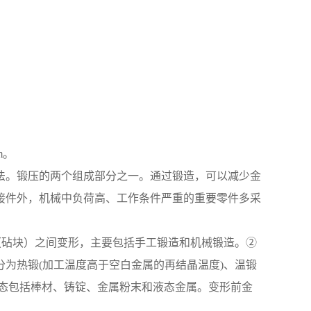
m。
法。锻压的两个组成部分之一。通过锻造，可以减少金
接件外，机械中负荷高、工作条件严重的重要零件多采
（砧块）之间变形，主要包括手工锻造和机械锻造。②
为热锻(加工温度高于空白金属的再结晶温度)、温锻
状态包括棒材、铸锭、金属粉末和液态金属。变形前金