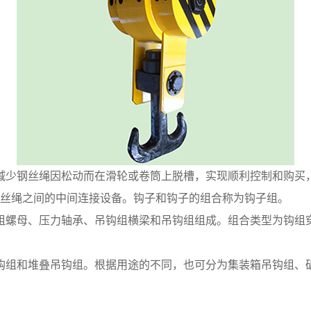
减少钢丝绳因松动而在滑轮或卷筒上脱槽，实现顺利控制和购买
钢丝绳之间的中间连接设备。钩子和钩子的组合称为钩子组。
组螺母、压力轴承、吊钩组横梁和吊钩组组成。组合类型为钩组
钩组和堆叠吊钩组。根据用途的不同，也可分为集装箱吊钩组、