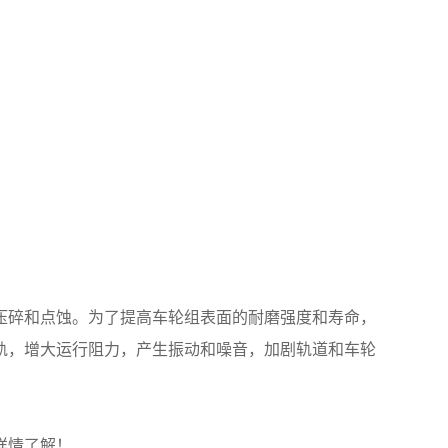
压碎和点蚀。为了提高车轮组表面的耐磨强度和寿命，
轨，增大运行阻力，产生振动和噪音，加剧轨道和车轮
详情了解！