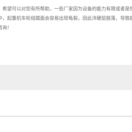
，希望可以对您有所帮助，一些厂家因为设备的能力有限或者是
中，起重机车轮组踏面会容易出现龟裂，因此淬硬层脱落，导致
咨询！