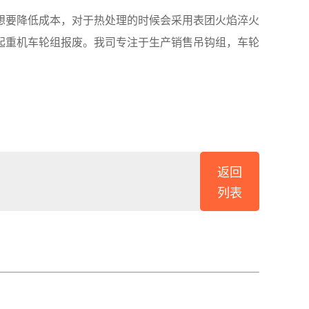
想要降低成本，对于热处理的时候会采用表团火焰淬火
起重机车轮组报废。我司专注于生产销售吊钩组，车轮
返回
列表