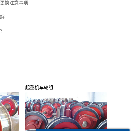
更换注意事项
解
？
起重机车轮组