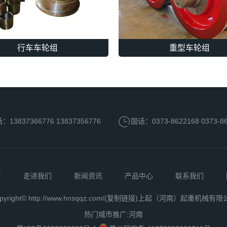
行车车轮组
重型车轮组
13837366776 13837356776
固话：0373-8622168 0373-8
页
走进我们
新闻资讯
产品中心
联系我们
pyright© http://www.hnsqqz.com/(
复制链接
)上起（河南）起重机械有限
热门城市推广:
河南