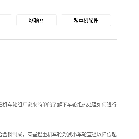
联轴器
起重机配件
机车轮组厂家来简单的了解下车轮组热处理如何进行
合金钢制成，有些起重机车轮为减小车轮直径以降低起