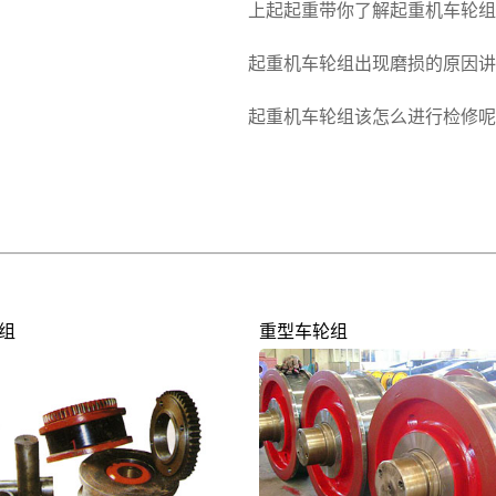
上起起重带你了解起重机车轮组
起重机车轮组出现磨损的原因讲
起重机车轮组该怎么进行检修呢
组
重型车轮组