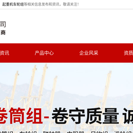
、
起重机车轮组
等相关信息发布和资讯，敬请关注！
资讯
产品中心
企业风采
资