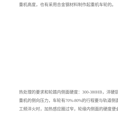
重机高度，也有采用合金钢材料制作起重机车轮的。
热处理的要求和轮踏内侧面硬度：300-380HB，
重机的侧向压力，车轮有70%-80%的行程要与轨
工频淬火时，加热感应圈过窄，轮缘内侧面的硬度便