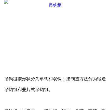
吊钩组按形状分为单钩和双钩；按制造方法分为锻造
吊钩组和叠片式吊钩组。