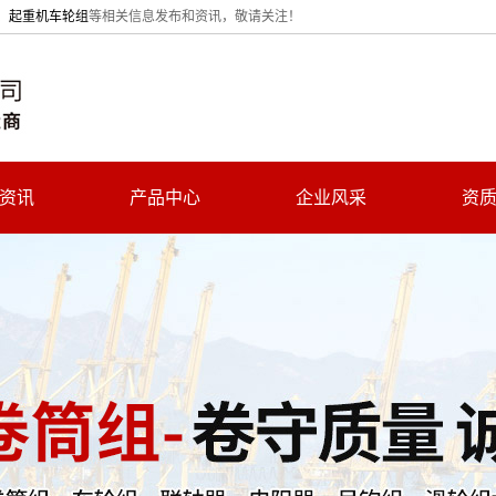
、
起重机车轮组
等相关信息发布和资讯，敬请关注！
资讯
产品中心
企业风采
资