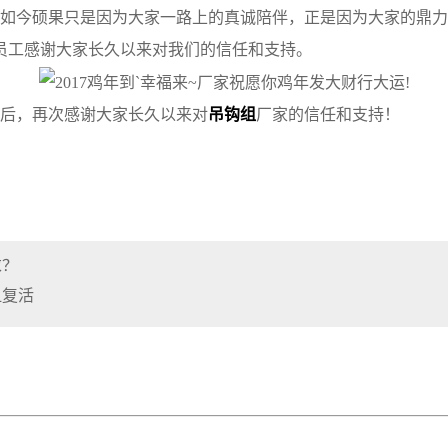
今硕果只是因为大家一路上的真诚陪伴，正是因为大家的鼎力
员工感谢大家长久以来对我们的信任和支持。
最后，再次感谢大家长久以来对
吊钩组
厂家的信任和支持！
求？
血复活