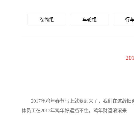
卷筒组
车轮组
行
2
2017年鸡年春节马上就要到来了，我们在这辞
体员工在2017年鸡年好运挡不住，鸡年财运滚滚来！