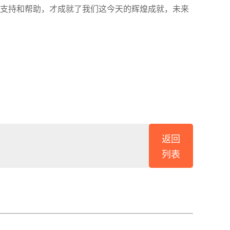
支持和帮助，才成就了我们这今天的辉煌成就，未来
返回
列表