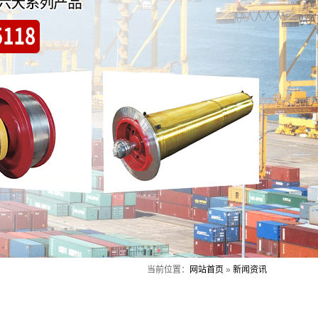
当前位置：
网站首页
»
新闻资讯