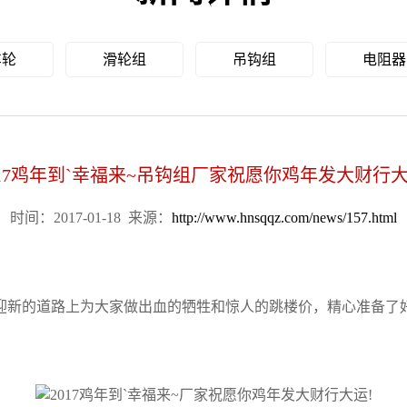
车轮
滑轮组
吊钩组
电阻器
017鸡年到`幸福来~吊钩组厂家祝愿你鸡年发大财行大
时间：2017-01-18
来源：
http://www.hnsqqz.com/news/157.html
旧迎新的道路上为大家做出血的牺牲和惊人的跳楼价，精心准备