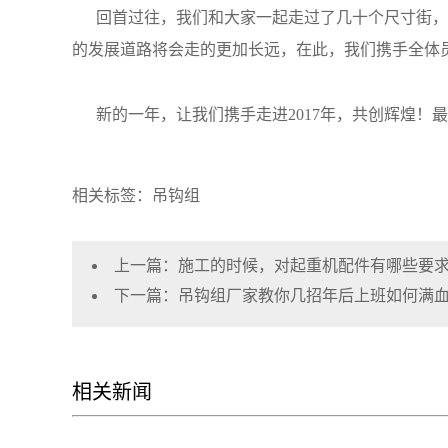
回首过往，我们和大家一起走过了几十个尺寸街，如
的发展道路将会走的更加长远，在此，我们携手全体
新的一年，让我们携手走进2017年，共创辉煌！
相关标签：吊钩组
上一篇：
施工的时候，对起重机配件有哪些要
下一篇：
吊钩组厂家教你几招年后上班如何满
相关新闻