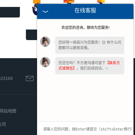
在线客服
欢迎您的咨询，期待为您服务!
绝缘吊钩组
您好呀～很高兴为您服务！😊 有什么问
题都可以跟我说哦。
您还在吗？不方便沟通可留下
【联系方
式或微信】
，我们后续回访。✨
622169
hnsqgs@126.com
网站地图
公司