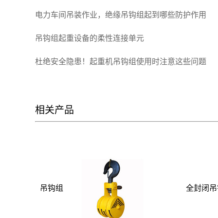
电力车间吊装作业，绝缘吊钩组起到哪些防护作用
吊钩组起重设备的柔性连接单元
杜绝安全隐患！起重机吊钩组使用时注意这些问题
相关产品
吊钩组
全封闭吊