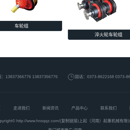
车轮组
淬火轮车轮组
13837366776 13837356776
固话：0373-8622168 0373-8
页
走进我们
新闻资讯
产品中心
联系我们
pyright© http://www.hnsqqz.com/(
复制链接
)上起（河南）起重机械有限