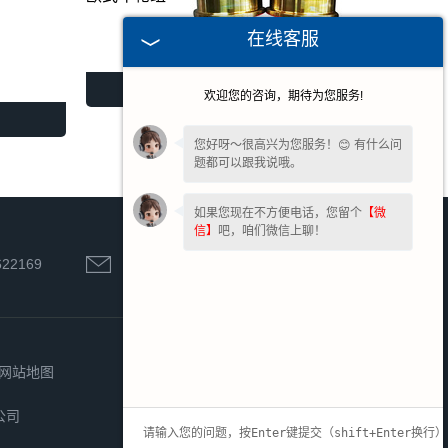
在线客服
欧式车轮组
欢迎您的咨询，期待为您服务!
您好呀～很高兴为您服务！😊 有什么问
题都可以跟我说哦。
如果您现在不方便电话，您留个
【微
信】
吧，咱们微信上聊！
622169
hnsqgs@126.com
网站地图
公司