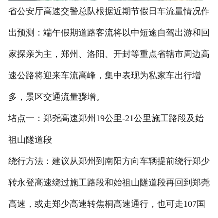
省公安厅高速交警总队根据近期节假日车流量情况作
出预测：端午假期道路客流将以中短途自驾出游和回
家探亲为主，郑州、洛阳、开封等重点省辖市周边高
速公路将迎来车流高峰，集中表现为私家车出行增
多，景区交通流量骤增。
堵点一：郑尧高速郑州19公里-21公里施工路段及始
祖山隧道段
绕行方法：建议从郑州到南阳方向车辆提前绕行郑少
转永登高速绕过施工路段和始祖山隧道段再回到郑尧
高速，或走郑少高速转焦桐高速通行，也可走107国