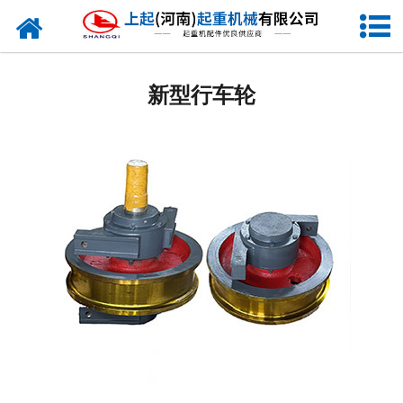
网站首页
卷筒组
新型行车轮
车轮组
行车轮
滑轮组
吊钩组
电阻器
联轴器
起重机配件