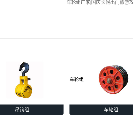
车轮组厂家|国庆长假出门旅游
车轮组
吊钩组
车轮组