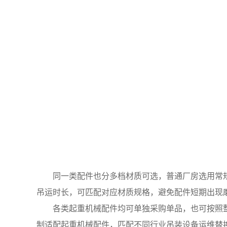
同一类配件也分多档材质可选，普通厂房选用常规
吊运时长，可匹配对应材质规格，避免配件短期出现
各类起重机械配件均可单独采购单品，也可按照整
制适配起重机械配件，匹配不同行业吊装设备运维替