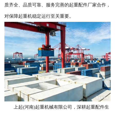
质齐全、品质可靠、服务完善的起重配件厂家合作，
对保障起重机稳定运行至关重要。
上起(河南)起重机械有限公司，深耕起重配件生