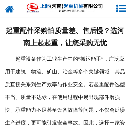
网站首页
走进我们
起重配件采购怕质量差、售后慢？选河
新闻资讯
南上起起重，让您采购无忧
产品中心
起重设备作为工业生产中的“搬运能手”，广泛应
企业风采
用于建筑、物流、矿山、冶金等多个关键领域，其品
资质证书
质直接关系到生产效率与作业安全。若起重配件选型
合作客户
不当、质量不达标，在使用过程中易出现部件磨损
快、承重能力不足甚至设备故障等问题，不仅会延误
联系我们
生产进度，更可能引发安全事故。因此，选择一家资