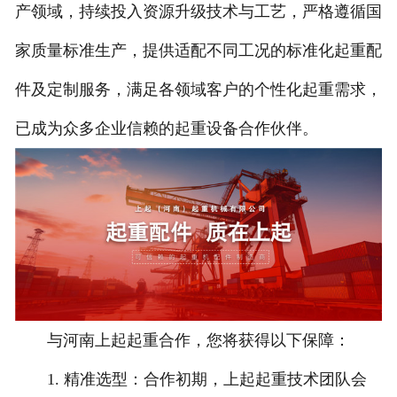
产领域，持续投入资源升级技术与工艺，严格遵循国
家质量标准生产，提供适配不同工况的标准化起重配
件及定制服务，满足各领域客户的个性化起重需求，
已成为众多企业信赖的起重设备合作伙伴。
与河南上起起重合作，您将获得以下保障：
1. 精准选型：合作初期，上起起重技术团队会