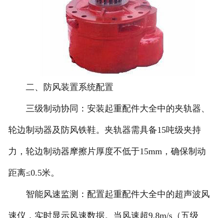
二、防风装置系统配置
三级制动协同：安装起重配件大全中的夹轨器、
轮边制动器及防风铁鞋。夹轨器需具备15吨级夹持
力，轮边制动器摩擦片厚度不低于15mm，确保制动
距离≤0.5米。
智能风速监测：配置起重配件大全中的超声波风
速仪，实时显示风速数据。当风速超9.8m/s（五级