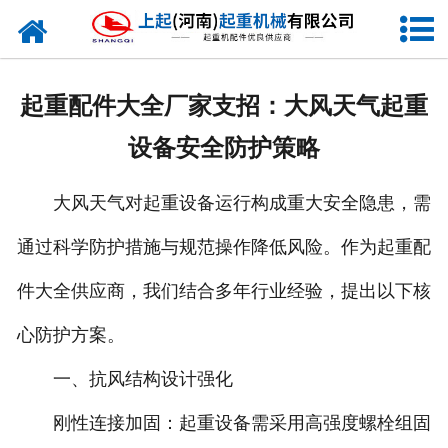
网站首页
走进我们
起重配件大全厂家支招：大风天气起重
新闻资讯
设备安全防护策略
产品中心
大风天气对起重设备运行构成重大安全隐患，需
企业风采
通过科学防护措施与规范操作降低风险。作为起重配
资质证书
件大全供应商，我们结合多年行业经验，提出以下核
合作客户
心防护方案。
一、抗风结构设计强化
联系我们
刚性连接加固：起重设备需采用高强度螺栓组固