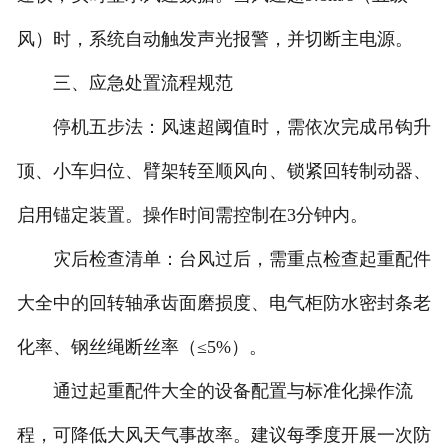
风）时，系统自动触发声光报警，并切断主电源。
三、应急处置流程规范
停机五步法：风速超阈值时，需依次完成吊钩升
顶、小车归位、臂架转至顺风向、锁紧回转制动器、
启用锚定装置。操作时间需控制在3分钟内。
灾后检查清单：台风过后，需重点检查起重配件
大全中的回转轴承齿面磨损度、电气柜防水密封条老
化率、钢丝绳断丝率（≤5%）。
通过起重配件大全的设备配置与标准化操作流
程，可降低大风天气事故率。建议每季度开展一次防