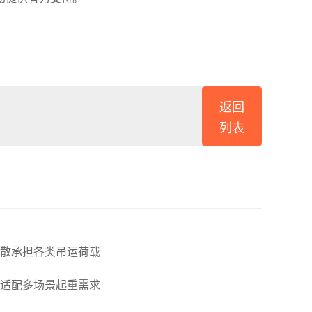
返回
列表
散承担各类吊运荷载
适配多场景起重需求