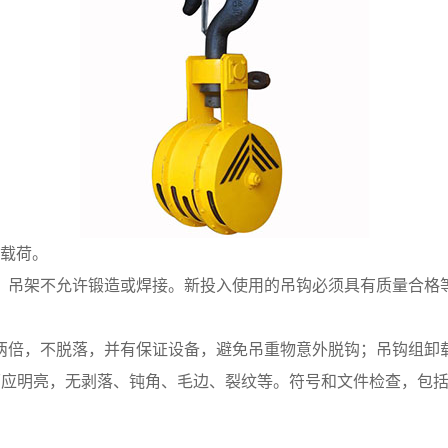
定载荷。
。吊架不允许锻造或焊接。新投入使用的吊钩必须具有质量合格
两倍，不脱落，并有保证设备，避免吊重物意外脱钩；吊钩组卸
表面应明亮，无剥落、钝角、毛边、裂纹等。符号和文件检查，包